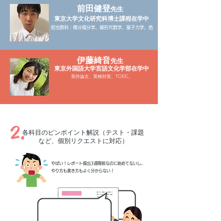
前田健登
先生
東京大学文化研究科博士課程在学中
​担当教科：微分積分学、線形代数学、量子力学、他
伊藤綺音
先生
東京外国語大学言語文化学部在学中
英作論文、英検対策、TOEIC、
2.
各科目のピンポイント解説（テスト・課題
など、個別リクエストに対応）
やばい！レポート提出3週間前なのに始めてないし、
やり方も書き方もよく分からない！