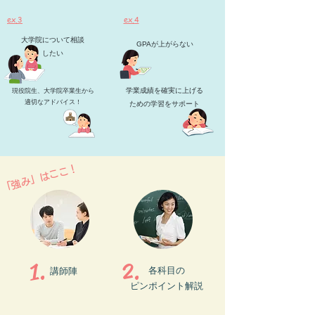
​ex.3
​ex.4
大学院について相談
GPAが上がらない
​したい
学業成績を確実に上げる
​現役院生、大学院卒業生から
適切なアドバイス！
​ための学習をサポート
「強み」はここ！
1.
2.
各科目の
講師陣
ピンポイント解説