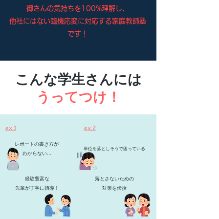
御さんの気持ちを100%理解し、
他社にはない臨機応変に対応する家庭教師塾
です！
こんな学生さんには
うってつけ！
​ex.1
​ex.2
レポートの書き方が
単位を落としそうで困っている
わからない...
経験豊富な
落とさないための​
​先輩が丁寧に指導！
対策を伝授