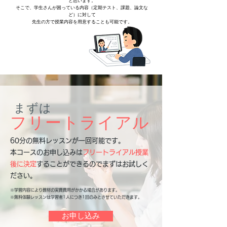
と思います。
そこで、学生さんが困っている内容（定期テスト、課題、論文な
ど）に対して
先生の方で授業内容を用意することも可能です。
まずは
フリートライアル
60分の無料レッスンが一回可能です。
​本コースのお申し込みは
フリートライアル授業
後に決定
することができるのでまずはお試しく
ださい。
※学習内容により教材の実費費用がかかる場合があります。
※無料体験レッスンは学習者1人につき1回のみとさせていただきます。
お申し込み