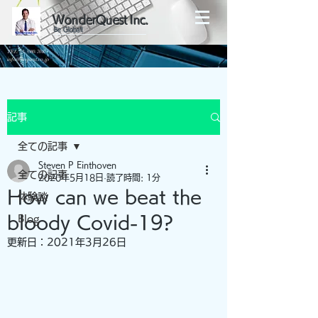
WonderQuest Inc.
Be Global!
TEL:
03-5980-7040
info@wquest.co.jp
記事
全ての記事
Steven P Einthoven
全ての記事
2020年5月18日
読了時間: 1分
How can we beat the
体験談
bloody Covid-19?
Blog
更新日：
2021年3月26日