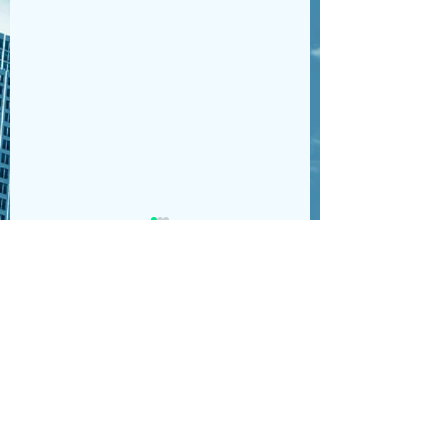
期末課題満点でした
線形代数と離散数学を見て
コメント
もらいました。特に離散数
学は大学の教授の講義が理
Speak and Go!
解できていなかった部分が
コメントを追加…
多かったのですが、基礎か
ら応用まで教えてもらい、
期末課題も手伝ってもらっ